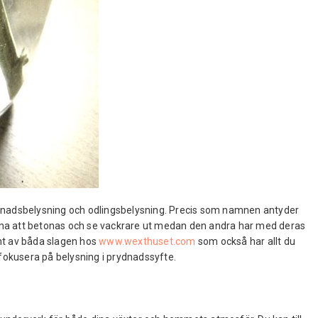
ydnadsbelysning och odlingsbelysning. Precis som namnen antyder
rna att betonas och se vackrare ut medan den andra har med deras
ment av båda slagen hos
www.wexthuset.com
som också har allt du
 fokusera på belysning i prydnadssyfte.