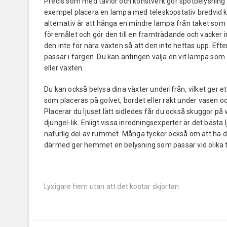
Precis som med tavlor och konstverk gör spotbelysning 
exempel placera en lampa med teleskopstativ bredvid k
alternativ är att hänga en mindre lampa från taket som l
föremålet och gör den till en framträdande och vacker 
den inte för nära växten så att den inte hettas upp. Efter
passar i färgen. Du kan antingen välja en vit lampa som
eller växten.
Du kan också belysa dina växter underifrån, vilket ger e
som placeras på golvet, bordet eller rakt under vasen o
Placerar du ljuset lätt sidledes får du också skuggor p
djungel-lik. Enligt vissa inredningsexperter är det bästa 
naturlig del av rummet. Många tycker också om att ha 
därmed ger hemmet en belysning som passar vid olika til
Inläggsnavigering
Previous
Lyxigare hem utan att det kostar skjortan
post: