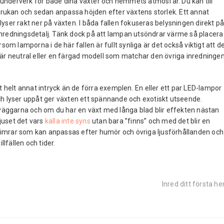
underverk för både dina växter och hemmets atmosfär. Du kan till
rukan och sedan anpassa höjden efter växtens storlek. Ett annat
yser rakt ner på växten. I båda fallen fokuseras belysningen direkt p
inredningsdetalj. Tänk dock på att lampan utsöndrar värme så placera
som lamporna i de här fallen är fullt synliga är det också viktigt att d
 är neutral eller en färgad modell som matchar den övriga inredninge
tt helt annat intryck än de förra exemplen. En eller ett par LED-lampor
ch lyser uppåt ger växten ett spännande och exotiskt utseende.
å väggarna och om du har en växt med långa blad blir effekten nästan
ljuset det vars
källa inte syns
utan bara ”finns” och med det blir en
dimrar som kan anpassas efter humör och övriga ljusförhållanden och
lfällen och tider.
Next
Inred ditt första h
post: