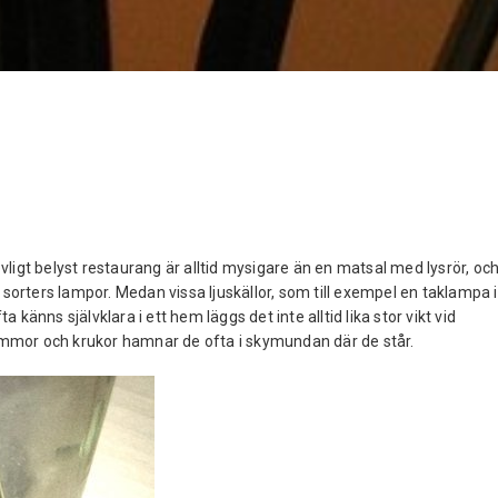
revligt belyst restaurang är alltid mysigare än en matsal med lysrör, oc
orters lampor. Medan vissa ljuskällor, som till exempel en taklampa i
känns självklara i ett hem läggs det inte alltid lika stor vikt vid
mmor och krukor hamnar de ofta i skymundan där de står.