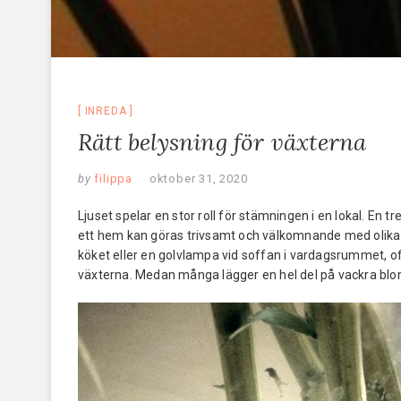
INREDA
Rätt belysning för växterna
by
filippa
oktober 31, 2020
Ljuset spelar en stor roll för stämningen i en lokal. En t
ett hem kan göras trivsamt och välkomnande med olika s
köket eller en golvlampa vid soffan i vardagsrummet, ofta 
växterna. Medan många lägger en hel del på vackra blo